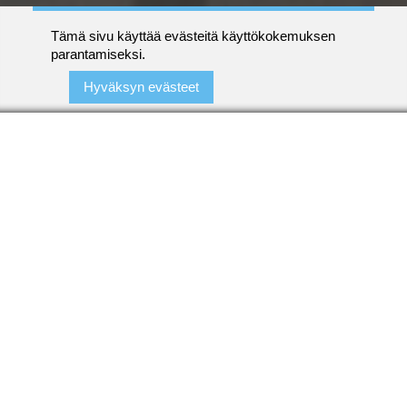
Tämä sivu käyttää evästeitä käyttökokemuksen
parantamiseksi.
Hyväksyn evästeet
Lounaskahvila Sokuriina
Sokuriina on nastolalainen pitopalveluihin
ja asiakastilaisuuksiin keskittynyt yritys.
Valmistamme ammattitaidolla kaikenlaiset
herkut juhliisi toiveidenne mukaan. Meiltä
saat myös paikanpäältä maittavan lounaan.
Palveluihimme kuuluu mm.
Pitopalvelu
Yritysten juhlat