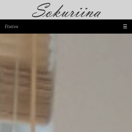
Etusivu
☰